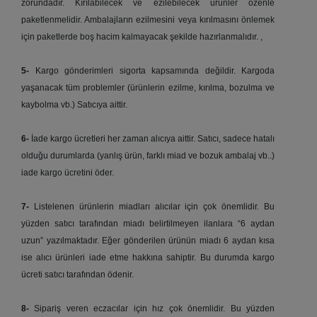
zorundadır. Kırılabilecek ve ezilebilecek ürünler özenle
paketlenmelidir. Ambalajların ezilmesini veya kırılmasını önlemek
için paketlerde boş hacim kalmayacak şekilde hazırlanmalıdır. ,
5-
Kargo gönderimleri sigorta kapsamında değildir. Kargoda
yaşanacak tüm problemler (ürünlerin ezilme, kırılma, bozulma ve
kaybolma vb.) Satıcıya aittir.
6-
İade kargo ücretleri her zaman alıcıya aittir. Satıcı, sadece hatalı
olduğu durumlarda (yanlış ürün, farklı miad ve bozuk ambalaj vb..)
iade kargo ücretini öder.
7-
Listelenen ürünlerin miadları alıcılar için çok önemlidir. Bu
yüzden satıcı tarafından miadı belirtilmeyen ilanlara “6 aydan
uzun” yazılmaktadır. Eğer gönderilen ürünün miadı 6 aydan kısa
ise alıcı ürünleri iade etme hakkına sahiptir. Bu durumda kargo
ücreti satıcı tarafından ödenir.
8-
Sipariş veren eczacılar için hız çok önemlidir. Bu yüzden