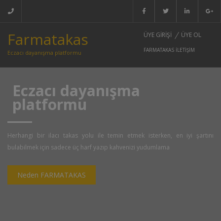
Farmatakas
ÜYE GIRIŞI
ÜYE OL
FARMATAKAS İLETIŞIM
Eczacı dayanışma platformu
Eczacı dayanışma
platformu
Herhangi bir ilacı takas yolu ile temin etmek isterken, en iyi şartını
bulabilmek için sadece üç harf yazıp kahvenizi yudumlama
Neden FARMATAKAS