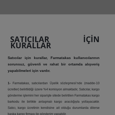
SATICILAR İÇİN
KURALLAR
Satıcılar için kurallar, Farmatakas kullanıcılarının
sorunsuz, güvenli ve rahat bir ortamda alışveriş
yapabilmeleri için vardır.
1-
Farmatakas, satıcılardan Üyelik sözleşmesi’nde (madde-10
ücretler) belirtildiği üzere %4 komisyon almaktadır, Satıcılar, kargo
gönderme işlemini her siparişte sitede belirtilen Farmatakas kargo
barkodu ile birlikte anlaşmalı kargo aracılığıyla yollayacaktır.
Satıcı, kargo ücretinin kendisine ait olduğu durumlarda dilerse
başka kargo firması ile gönderim yapabilir.